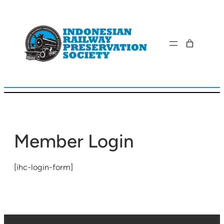
Lewati
ke
konten
Member Login
[ihc-login-form]