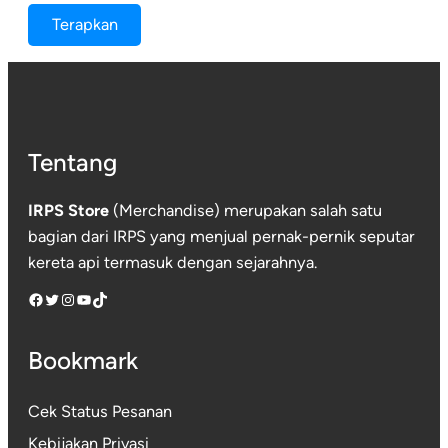
R
R
e
r
Terapkan
p
p
t
i
1
1
e
5
5
r
0
0
.
.
s
0
0
e
0
0
Tentang
d
0
0
i
IRPS Store
(Merchandise) merupakan salah satu
a
bagian dari IRPS yang menjual pernak-pernik seputar
a
kereta api termasuk dengan sejarahnya.
n
Facebook
Twitter
Instagram
YouTube
TikTok
Bookmark
Cek Status Pesanan
Kebijakan Privasi