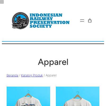
Lewati
ke
konten
Apparel
Beranda
/
Katalog Produk
/ Apparel