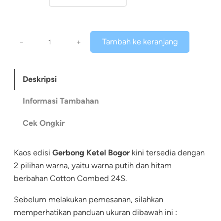
R
p
K
Tambah ke keranjang
−
+
u
1
a
2
n
Deskripsi
t
0
i
Informasi Tambahan
.
t
Cek Ongkir
a
0
s
0
K
Kaos edisi
Gerbong Ketel Bogor
kini tersedia dengan
a
0
2 pilihan warna, yaitu warna putih dan hitam
o
berbahan Cotton Combed 24S.
h
s
Sebelum melakukan pemesanan, silahkan
i
G
memperhatikan panduan ukuran dibawah ini :
e