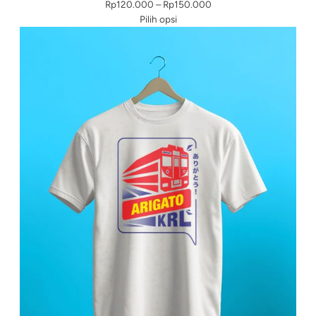
Rentang
Rp
120.000
–
Rp
150.000
harga:
Pilih opsi
Rp120.000
hingga
Rp150.000