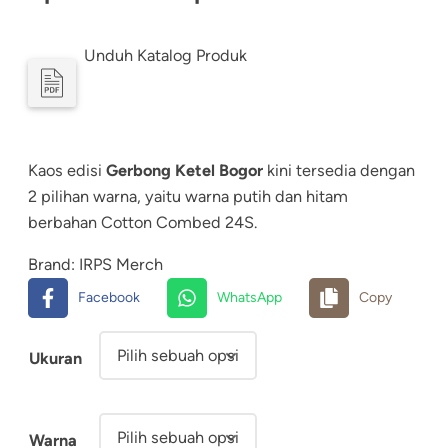
e
Unduh Katalog Produk
n
t
a
Kaos edisi
Gerbong Ketel Bogor
kini tersedia dengan
n
2 pilihan warna, yaitu warna putih dan hitam
g
berbahan Cotton Combed 24S.
h
Brand:
IRPS Merch
a
Facebook
WhatsApp
Copy
r
Ukuran
g
a
Warna
: