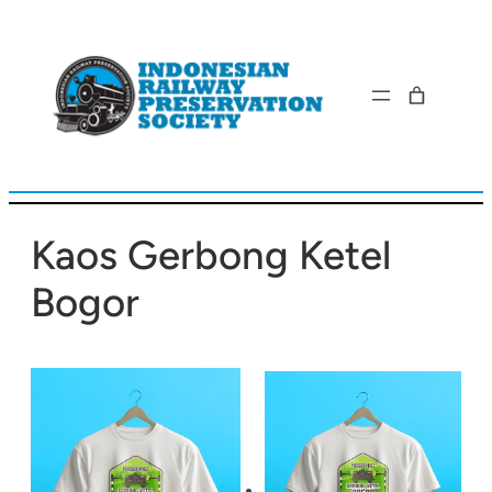
Lewati
ke
konten
Kaos Gerbong Ketel
Bogor