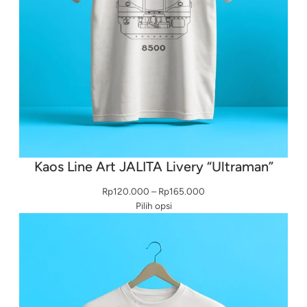
Kaos Line Art JALITA Livery “Ultraman”
Rentang
Rp
120.000
–
Rp
165.000
harga:
Pilih opsi
Rp120.000
hingga
Rp165.000