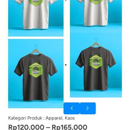
Kategori Produk :
Apparel
, 
Kaos
R
Rp
120.000
–
Rp
165.000