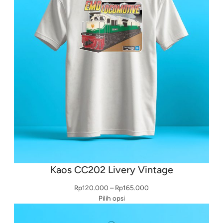
Kaos CC202 Livery Vintage
Rentang
Rp
120.000
–
Rp
165.000
harga:
Pilih opsi
Rp120.000
hingga