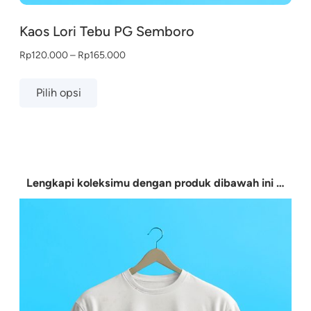
Kaos Lori Tebu PG Semboro
Rentang
Rp
120.000
–
Rp
165.000
harga:
Produk
Rp120.000
Pilih opsi
ini
hingga
memiliki
Rp165.000
beberapa
varian.
Pilihan
Lengkapi koleksimu dengan produk dibawah ini …
ini
dapat
diambil
di
halaman
produk