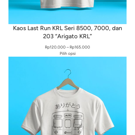
Kaos Last Run KRL Seri 8500, 7000, dan
203 “Arigato KRL”
Rentang
Rp
120.000
–
Rp
165.000
harga:
Pilih opsi
Rp120.000
hingga
Rp165.000