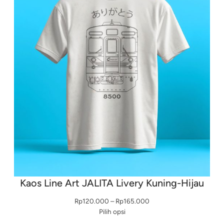
Kaos Line Art JALITA Livery Kuning-Hijau
Rentang
Rp
120.000
–
Rp
165.000
harga:
Pilih opsi
Rp120.000