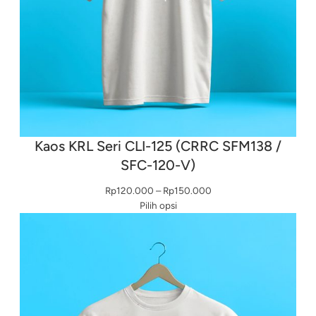
Kaos KRL Seri CLI-125 (CRRC SFM138 /
SFC-120-V)
Rentang
Rp
120.000
–
Rp
150.000
harga:
Pilih opsi
Rp120.000
hingga
Rp150.000