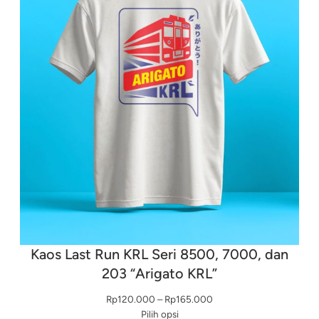
Kaos Last Run KRL Seri 8500, 7000, dan
203 “Arigato KRL”
Rentang
Rp
120.000
–
Rp
165.000
harga:
Pilih opsi