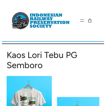
Lewati
ke
konten
Kaos Lori Tebu PG
Semboro