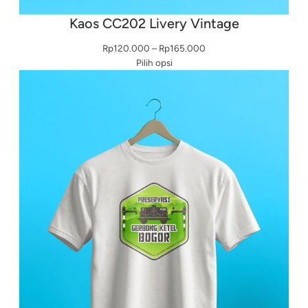
Kaos CC202 Livery Vintage
Rentang
Rp
120.000
–
Rp
165.000
harga:
Pilih opsi
Rp120.000
hingga
Rp165.000