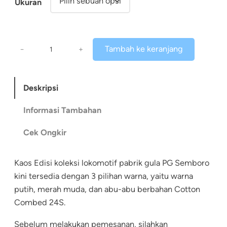
Ukuran
R
p
K
1
Tambah ke keranjang
−
+
u
2
a
n
0
Deskripsi
t
.
i
Informasi Tambahan
t
0
Cek Ongkir
a
0
s
K
0
Kaos Edisi koleksi lokomotif pabrik gula PG Semboro
a
kini tersedia dengan 3 pilihan warna, yaitu warna
h
o
putih, merah muda, dan abu-abu berbahan Cotton
i
s
Combed 24S.
L
n
Sebelum melakukan pemesanan, silahkan