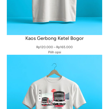
Kaos Gerbong Ketel Bogor
Rentang
Rp
120.000
–
Rp
165.000
harga:
Pilih opsi
Rp120.000
hingga
Rp165.000