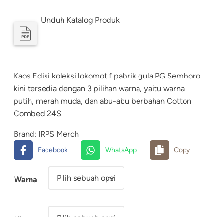
e
Unduh Katalog Produk
n
t
a
Kaos Edisi koleksi lokomotif pabrik gula PG Semboro
n
kini tersedia dengan 3 pilihan warna, yaitu warna
g
putih, merah muda, dan abu-abu berbahan Cotton
Combed 24S.
h
a
Brand:
IRPS Merch
Facebook
WhatsApp
Copy
r
g
Warna
a
: