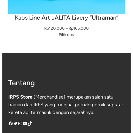
Kaos Line Art JALITA Livery “Ultraman”
Rentang
Rp
120.000
–
Rp
165.000
harga:
Pilih opsi
Rp120.000
hingga
Rp165.000
Tentang
IRPS Store
(Merchandise) merupakan salah satu
bagian dari IRPS yang menjual pernak-pernik seputar
kereta api termasuk dengan sejarahnya.
Facebook
Twitter
Instagram
YouTube
TikTok