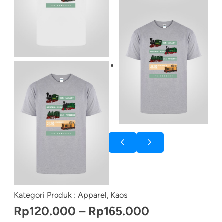
Kategori Produk :
Apparel
, 
Kaos
R
Rp
120.000
–
Rp
165.000